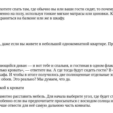
отите спать там, где обычно вы или ваши гости сидят, то почему
менно на полу, используя тонкие мягкие матрасы или циновки. К 
храниться на балконе или же в шкафу.
ть, даже если вы живете в небольшой однокомнатной квартире. 
ийся диван — и вот тебе и спальня, и гостиная в одном флаконе»
лько кровать», — ответите вы. А где тогда будут сидеть гости? 
кафа. И чтобы в итоге получилось две полноценные отдельные зо
обоев. Это реально? Мы думаем, что да.
кой к кровати
тно расставить мебель. Для начала выберите угол, где будет сто
собенно если вы предпочитаете просыпаться с восходом солнца и 
учше отвести для неё самую дальнюю часть комнаты.