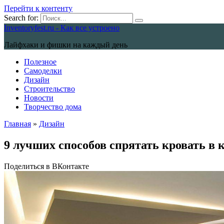
Перейти к контенту
Search for:
Inventoryfest.ru - Как все устроено
Лайфхаки и фишки на каждый день
Полезное
Самоделки
Дизайн
Строительство
Новости
Творчество дома
Главная
»
Дизайн
9 лучших способов спрятать кровать в 
Поделиться в ВКонтакте