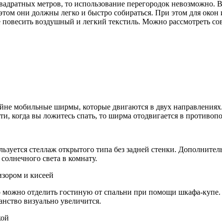
вадратных метров, то использование перегородок невозможно. В
том они должны легко и быстро собираться. При этом для окон
е повесить воздушный и легкий текстиль. Можно рассмотреть со
айне мобильные ширмы, которые двигаются в двух направлениях.
ти, когда вы ложитесь спать, то ширма отодвигается в противоп
льзуется стеллаж открытого типа без задней стенки. Дополните
солнечного света в комнату.
изором и кисеей
 можно отделить гостиную от спальни при помощи шкафа-купе. 
анство визуально увеличится.
кой