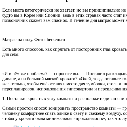
Если места категорически не хватает, но вы принципиально не х
будто вы в Корее или Японии, ведь в этих странах часто спят и
позвоночник скажет вам спасибо. В течение дня матрас может 
Матрас на полу. Фото: berkem.ru
Есть много способов, как спрятать от посторонних глаз крова
для себя!
«И в чём же проблема? — спросите вы. — Поставил раскладывающ
диване, а на большой мягкой кровати? «Окей, тогда оставьте то
желательно, чтобы ещё осталось место для тумбочки, стола и ш
перепланировок, использования гипсокартона и переклеивания 
1. Поставьте кровать в углу комнаты и расположите диван спин
Самый простой способ зонировать пространство комнаты — грамо
человеку комфортнее спать ближе к свету и свежему воздуху, о
чтобы у кровати была минимальная «проходимость», так что л