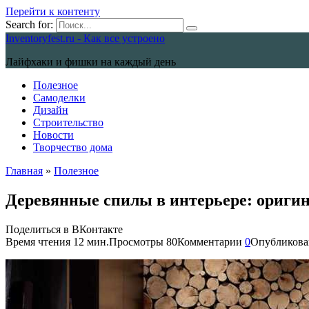
Перейти к контенту
Search for:
Inventoryfest.ru - Как все устроено
Лайфхаки и фишки на каждый день
Полезное
Самоделки
Дизайн
Строительство
Новости
Творчество дома
Главная
»
Полезное
Деревянные спилы в интерьере: оригин
Поделиться в ВКонтакте
Время чтения
12 мин.
Просмотры
80
Комментарии
0
Опубликова