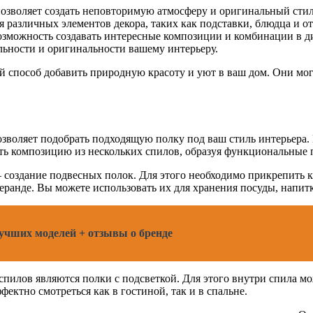
позволяет создать неповторимую атмосферу и оригинальный стил
 различных элементов декора, таких как подставки, блюдца и о
озможность создавать интересные композиции и комбинации в д
ьности и оригинальности вашему интерьеру.
 способ добавить природную красоту и уют в ваш дом. Они мог
озволяет подобрать подходящую полку под ваш стиль интерьера
ть композицию из нескольких спилов, образуя функциональные 
 создание подвесных полок. Для этого необходимо прикрепить к
веранде. Вы можете использовать их для хранения посуды, напитк
чших моделей + отзывы о бренде
пилов являются полки с подсветкой. Для этого внутри спила м
ектно смотреться как в гостиной, так и в спальне.