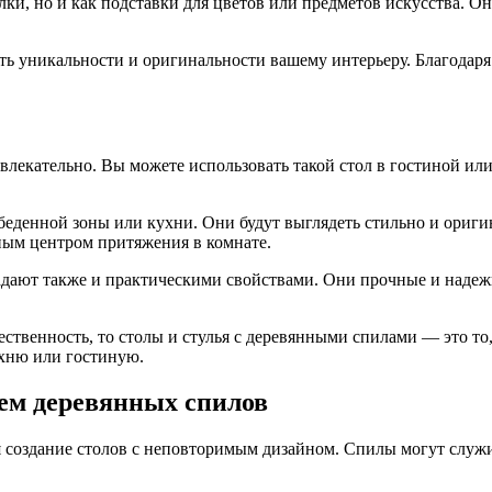
ки, но и как подставки для цветов или предметов искусства. О
ь уникальности и оригинальности вашему интерьеру. Благодаря
екательно. Вы можете использовать такой стол в гостиной или 
еденной зоны или кухни. Они будут выглядеть стильно и оригин
нным центром притяжения в комнате.
дают также и практическими свойствами. Они прочные и надежн
тественность, то столы и стулья с деревянными спилами — это 
ухню или гостиную.
ем деревянных спилов
 создание столов с неповторимым дизайном. Спилы могут служи