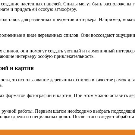
 создание настенных панелей. Спилы могут быть расположены г
нате и придать ей особую атмосферу.
одставок для различных предметов интерьера. Например, можно 
полненные в виде деревянных спилов. Они воссоздают ощущение 
 спилов, они помогут создать уютный и гармоничный интерьер,
ающие интерьеру особую привлекательность.
фий и картин
ости, то использование деревянных спилов в качестве рамок дл
ь.
х форматов фотографий и картин. При этом можно оставить дере
й ручной работы. Первым шагом необходимо выбрать подходящий 
щью дрели и специальных долот. После этого следует обработа