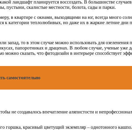
какой ландшафт планируется воссоздать. В большинстве случаев,
ы, пустыни, скалистые местности, болота, сады и парки.
еру, в квартире с окнами, выходящими на юг, всегда много сол
ся к категории теплолюбивых, но даже их в жаркие летние дни 
 или запад, то в этом случае можно использовать для озеленени
икусах, папоротниках и драценах. В любом случае, ученые уже д
ью можно сказать, что фитодизайн в интерьере способствует эф
ить самостоятельно
тобы не создавалось впечатление аляпистости и непрофессиона
ого горшка, красивый цветущий экземпляр – однотонного кашпо.