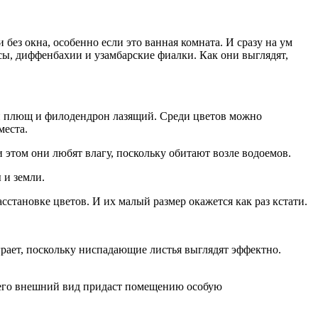
без окна, особенно если это ванная комната. И сразу на ум
сы, диффенбахии и узамбарские фиалки. Как они выглядят,
й плющ и филодендрон лазящий. Среди цветов можно
места.
 этом они любят влагу, поскольку обитают возле водоемов.
 и земли.
сстановке цветов. И их малый размер окажется как раз кстати.
грает, поскольку ниспадающие листья выглядят эффектно.
 а его внешний вид придаст помещению особую