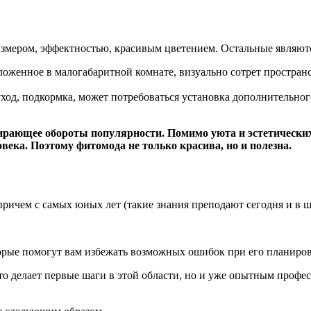
змером, эффектностью, красивым цветением. Остальные являютс
ложенное в малогабаритной комнате, визуально сотрет простран
 уход, подкормка, может потребоваться установка дополнительно
абирающее обороты популярности. Помимо уюта и эстетическ
века. Поэтому фитомода не только красива, но и полезна.
ричем с самых юных лет (такие знания преподают сегодня и в шк
орые помогут вам избежать возможных ошибок при его планиров
кто делает первые шаги в этой области, но и уже опытным профе