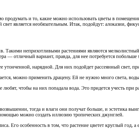
о продумать и то, какие можно использовать цветы в помещении 
 свет является необязательным. Итак, подойдут: алоказии, фику
лив. Такими неприхотливыми растениями являются мелколистны
ра — отличный вариант, правда, для нее потребуется побольше 
 утонченной, нарядной. Для них подойдет рассеянный свет, при
вается, можно применить драцену. Ей не нужно много света, воды
 любят, чтобы на них попадала вода. Это придется учесть при ра
возвышении, тогда и влаги они получат больше, и эстетика выи
х помощью можно создать иллюзию тропических джунглей.
иса. Его особенность в том, что растение цветет круглый год,