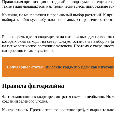
Правильная организация фитодизайна подразумевает еще и то, 
такие виды ландшафтов, как тропические леса, прибрежные зон
Конечно, не менее важен и правильный выбор растений. К прим
выбирать гибискусы, абутилоны и агавы. Эти растения относят
Если же речь идет о квартире, окна которой выходят на восток
которых окна выходят на север, следует остановить выбор на ф
на психологическое состояние человека. Поэтому с уверенност
настроению и самочувствию.
Популярные статьи
Высокие грядки: 5 идей как изготов
Правила фитодизайна
Фитокомпозиции в квартире смотрятся свежо и необычно. Но ч
создании зеленого уголка.
Контрастность. Простое зеленое растение требует выразительн