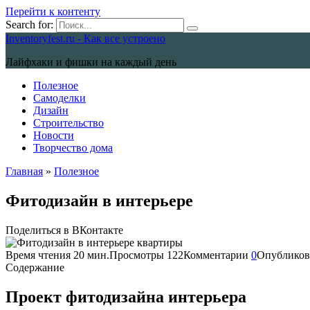
Перейти к контенту
Search for:
Inventoryfest.ru - Как все устроено
Лайфхаки и фишки на каждый день
Полезное
Самоделки
Дизайн
Строительство
Новости
Творчество дома
Главная
»
Полезное
Фитодизайн в интерьере
Поделиться в ВКонтакте
Время чтения
20 мин.
Просмотры
122
Комментарии
0
Опубликов
Содержание
Проект фитодизайна интерьера