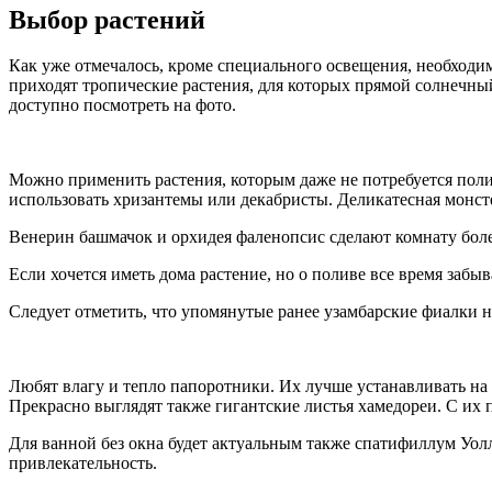
Выбор растений
Как уже отмечалось, кроме специального освещения, необходим
приходят тропические растения, для которых прямой солнечный
доступно посмотреть на фото.
Можно применить растения, которым даже не потребуется по
использовать хризантемы или декабристы. Деликатесная монсте
Венерин башмачок и орхидея фаленопсис сделают комнату более
Если хочется иметь дома растение, но о поливе все время забы
Следует отметить, что упомянутые ранее узамбарские фиалки не
Любят влагу и тепло папоротники. Их лучше устанавливать на 
Прекрасно выглядят также гигантские листья хамедореи. С и
Для ванной без окна будет актуальным также спатифиллум Уолл
привлекательность.