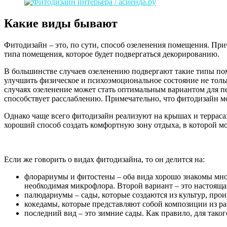
Какие виды бывают
Фитодизайн – это, по сути, способ озеленения помещения. Пр
типа помещения, которое будет подвергаться декорированию.
В большинстве случаев озеленению подвергают такие типы пом
улучшить физическое и психоэмоциональное состояние не толь
случаях озеленение может стать оптимальным вариантом для п
способствует расслаблению. Примечательно, что фитодизайн мо
Однако чаще всего фитодизайн реализуют на крышах и террасах
хороший способ создать комфортную зону отдыха, в которой мо
Если же говорить о видах фитодизайна, то он делится на:
флорариумы и фитостены – оба вида хорошо знакомы мно
необходимая микрофлора. Второй вариант – это настоящая
палюдариумы – сады, которые создаются из культур, про
кокедамы, которые представляют собой композиции из р
последний вид – это зимние сады. Как правило, для так