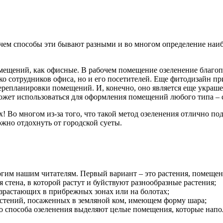
ичем способы эти бывают разными и во многом определение наиб
ещений, как офисные. В рабочем помещение озеленение благопр
ко сотрудников офиса, но и его посетителей. Еще фитодизайн п
ерепланировки помещений. И, конечно, оно является еще украше
жет использоваться для оформления помещений любого типа – сп
! Во многом из-за того, что такой метод озеленения отлично п
жно отдохнуть от городской суеты.
гим нашим читателям. Первый вариант – это растения, помещенн
 стена, в которой растут и буйствуют разнообразные растения;
израстающих в прибрежных зонах или на болотах;
астений, посаженных в земляной ком, имеющем форму шара;
ого способа озеленения выделяют целые помещения, которые на