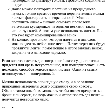
примеркой по диаметру головы. Проволока соединяется
в круг.
Далее можно повторить плетение из предыдущего
пункта, только время от времени переплетенные ножки
листьев фиксировать на горячий клей. Можно
поступить иначе – сначала обмотать проволоку
веточками кустарников, ягодными ветками, также
используя клей. А потом уже использовать листья. Но
это уже будет комбинированный венок.
На концах проволоки, которая плетется в два слоя,
можно сделать небольшие петли. Потом через них будут
протянуты ленты, помогающие в итоге завязать венок,
закрепив его на голове надежно.
Если хочется сделать долгоиграющий аксессуар, листочки
придется или брать искусственные, или консервировать. Есть
несколько способов консервации листьев. Один из самых
используемых – глицериновый.
Можно использовать эпоксидную смолу, и в ее заливке
природные материалы долго сохраняют свою красоту.
Обычно эпоксидкой их заливают, чтобы потом превратить в
брошь или серьги, но ведь можно и использовать для венка –
получится невероятно мило.