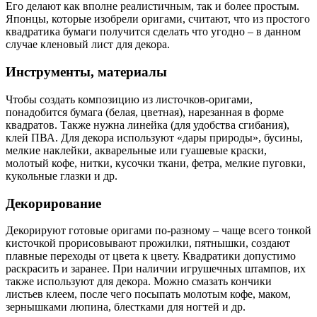
Его делают как вполне реалистичным, так и более простым.
Японцы, которые изобрели оригами, считают, что из простого
квадратика бумаги получится сделать что угодно – в данном
случае кленовый лист для декора.
Инструменты, материалы
Чтобы создать композицию из листочков-оригами,
понадобится бумага (белая, цветная), нарезанная в форме
квадратов. Также нужна линейка (для удобства сгибания),
клей ПВА. Для декора используют «дары природы», бусины,
мелкие наклейки, акварельные или гуашевые краски,
молотый кофе, нитки, кусочки ткани, фетра, мелкие пуговки,
кукольные глазки и др.
Декорирование
Декорируют готовые оригами по-разному – чаще всего тонкой
кисточкой прорисовывают прожилки, пятнышки, создают
плавные переходы от цвета к цвету. Квадратики допустимо
раскрасить и заранее. При наличии игрушечных штампов, их
также используют для декора. Можно смазать кончики
листьев клеем, после чего посыпать молотым кофе, маком,
зернышками люпина, блестками для ногтей и др.