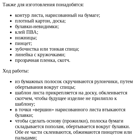
Также для изготовления понадобятся:
контур листа, нарисованный на бумаге;
плотный картон, доска;
булавки-невидимки;
клей ПВА;
ножницы;
пинцет;
зубочистка или тонкая спица;
линейка с кружочками;
прозрачная пленка, скотч.
Ход работы:
из бумажных полосок скручиваются рулончики, путем
обертывания вокруг спицы;
шаблон листа прикрепляется на доску, обклеивается
скотчем, чтобы будущее изделие не прилипло к
шаблону;
в точки «вершин» нарисованного листа втыкаются
булавки;
чтобы сделать основу (прожилки), полоска бумаги
складывается пополам, обертывается вокруг булавки.
Обе ее части склеиваются, обжимаются пинцетом или
пальцами;