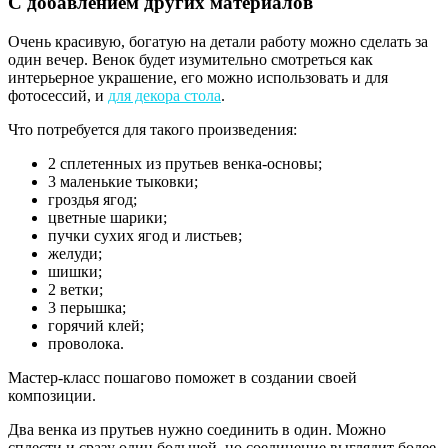
С добавлением других материалов
Очень красивую, богатую на детали работу можно сделать за
один вечер. Венок будет изумительно смотреться как
интерьерное украшение, его можно использовать и для
фотосессий, и
для декора стола
.
Что потребуется для такого произведения:
2 сплетенных из прутьев венка-основы;
3 маленькие тыковки;
гроздья ягод;
цветные шарики;
пучки сухих ягод и листьев;
желуди;
шишки;
2 ветки;
3 перышка;
горячий клей;
проволока.
Мастер-класс пошагово поможет в создании своей
композиции.
Два венка из прутьев нужно соединить в один. Можно
сплести и сразу один большой, но соединение выглядит более