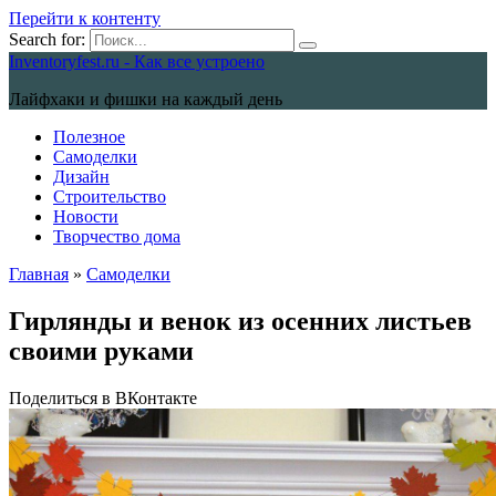
Перейти к контенту
Search for:
Inventoryfest.ru - Как все устроено
Лайфхаки и фишки на каждый день
Полезное
Самоделки
Дизайн
Строительство
Новости
Творчество дома
Главная
»
Самоделки
Гирлянды и венок из осенних листьев
своими руками
Поделиться в ВКонтакте