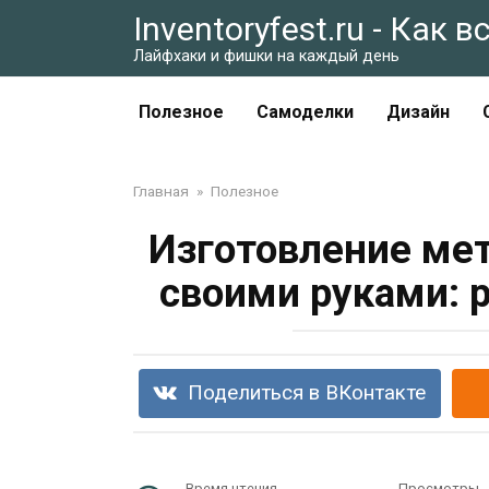
Перейти
Inventoryfest.ru - Как 
к
Лайфхаки и фишки на каждый день
контенту
Полезное
Самоделки
Дизайн
Главная
»
Полезное
Изготовление ме
своими руками: 
Поделиться в ВКонтакте
Время чтения
Просмотры