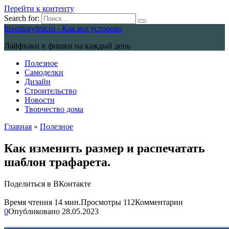
Перейти к контенту
Search for:
Inventoryfest.ru - Как все устроено
Лайфхаки и фишки на каждый день
Полезное
Самоделки
Дизайн
Строительство
Новости
Творчество дома
Главная
»
Полезное
Как изменить размер и распечатать
шаблон трафарета.
Поделиться в ВКонтакте
Время чтения
14 мин.
Просмотры
112
Комментарии
0
Опубликовано
28.05.2023