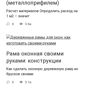
(металлоприфилем)
Расчет материалов Определить расход на
1 м2 — значит
0
3.6к.
Рама оконная своими
руками: конструкции
Как сделать оконную деревянную раму из
брусков своими
0
3.1к.