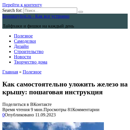
Перейти к контенту
Search for:
Inventoryfest.ru - Как все устроено
Лайфхаки и фишки на каждый день
Полезное
Самоделки
Дизайн
Строительство
Новости
Творчество дома
Главная
»
Полезное
Как самостоятельно уложить железо на
крышу: пошаговая инструкция
Поделиться в ВКонтакте
Время чтения
9 мин.
Просмотры
81
Комментарии
0
Опубликовано
11.09.2023