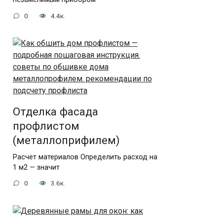
0
4.4к.
Отделка фасада
профлистом
(металлоприфилем)
Расчет материалов Определить расход на
1 м2 — значит
0
3.6к.