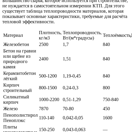
Большинство сырья, которое используется при строительстве,
не нуждается в самостоятельном измерении КТП. Для этого
существует таблица теплопроводности материалов, которая
показывает основные характеристики, требуемые для расчёта
тепловой эффективности.
Плотность,
Теплопроводность,
Материал
Теплоёмкость
кг/м3
Вт/(м*градусы)
Железобетон
2500
1,7
840
Бетон на гравии
или щебне из
2400
1,51
840
природного
камня
Керамзитобетон
500-1200
1,19-0,45
840
лёгкий
Кирпич
800-1500
0,24-0,3
800
строительный
Силикатный
1000-2200
0,51-1,29
750-840
кирпич
Железо
7870
70-80
450
Пенополистирол
110-140
0,042-0,05
1600
Пеноплэкс
Плиты
150-250
0,043-0,063
—