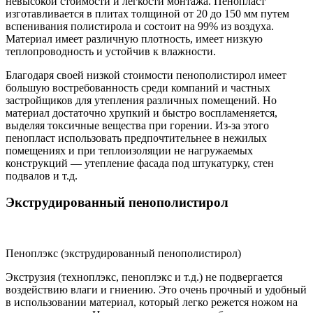
невысокой стоимости и легкости монтажа. Пенопласт
изготавливается в плитах толщиной от 20 до 150 мм путем
вспенивания полистирола и состоит на 99% из воздуха.
Материал имеет различную плотность, имеет низкую
теплопроводность и устойчив к влажности.
Благодаря своей низкой стоимости пенополистирол имеет
большую востребованность среди компаний и частных
застройщиков для утепления различных помещений. Но
материал достаточно хрупкий и быстро воспламеняется,
выделяя токсичные вещества при горении. Из-за этого
пенопласт использовать предпочтительнее в нежилых
помещениях и при теплоизоляции не нагружаемых
конструкций — утепление фасада под штукатурку, стен
подвалов и т.д.
Экструдированный пенополистирол
Пеноплэкс (экструдированный пенополистирол)
Экструзия (техноплэкс, пеноплэкс и т.д.) не подвергается
воздействию влаги и гниению. Это очень прочный и удобный
в использовании материал, который легко режется ножом на