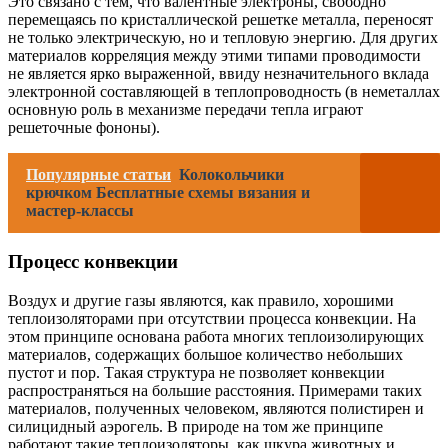
Это связано с тем, что валентные электроны, свободно
перемещаясь по кристаллической решетке металла, переносят
не только электрическую, но и тепловую энергию. Для других
материалов корреляция между этими типами проводимости
не является ярко выраженной, ввиду незначительного вклада
электронной составляющей в теплопроводность (в неметаллах
основную роль в механизме передачи тепла играют
решеточные фононы).
Популярные статьи
Колокольчики
крючком Бесплатные схемы вязания и
мастер-классы
Процесс конвекции
Воздух и другие газы являются, как правило, хорошими
теплоизоляторами при отсутствии процесса конвекции. На
этом принципе основана работа многих теплоизолирующих
материалов, содержащих большое количество небольших
пустот и пор. Такая структура не позволяет конвекции
распространяться на большие расстояния. Примерами таких
материалов, полученных человеком, являются полистирен и
силицидный аэрогель. В природе на том же принципе
работают такие теплоизоляторы, как шкура животных и