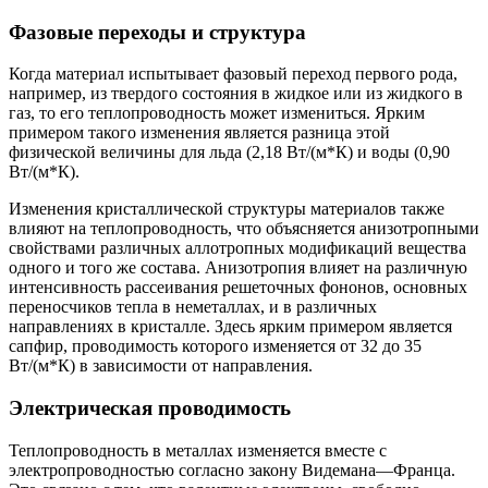
Фазовые переходы и структура
Когда материал испытывает фазовый переход первого рода,
например, из твердого состояния в жидкое или из жидкого в
газ, то его теплопроводность может измениться. Ярким
примером такого изменения является разница этой
физической величины для льда (2,18 Вт/(м*К) и воды (0,90
Вт/(м*К).
Изменения кристаллической структуры материалов также
влияют на теплопроводность, что объясняется анизотропными
свойствами различных аллотропных модификаций вещества
одного и того же состава. Анизотропия влияет на различную
интенсивность рассеивания решеточных фононов, основных
переносчиков тепла в неметаллах, и в различных
направлениях в кристалле. Здесь ярким примером является
сапфир, проводимость которого изменяется от 32 до 35
Вт/(м*К) в зависимости от направления.
Электрическая проводимость
Теплопроводность в металлах изменяется вместе с
электропроводностью согласно закону Видемана—Франца.