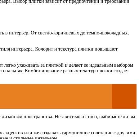
рьера. Выбор плитки зависит от предпочтений и требований
сть в интерьер. От светло-коричневых до темно-шоколадных,
стиля интерьера. Колорит и текстура плитки повышают
ет легко ухаживать за плиткой и делает ее идеальным выбором
и спальнях. Комбинирование разных текстур плитки создает
 дизайном пространства. Независимо от того, выбираете ли вы
 акцентов или же создавать гармоничное сочетание с другими
тные и стильные интерьеры.