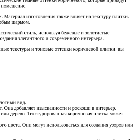
ссические темные оттенки коричневого, которые придадут
в помещение.
. Материал изготовления также влияет на текстуру плитки.
собым шармом.
ссический стиль, используя бежевые и золотистые
оздания элегантного и современного интерьера.
чные текстуры и тоновые оттенки коричневой плитки, вы
уютный вид.
т. Она добавляет изысканности и роскоши в интерьер.
 или дерево. Текстурированная коричневая плитка может
го цвета. Они могут использоваться для создания узоров или