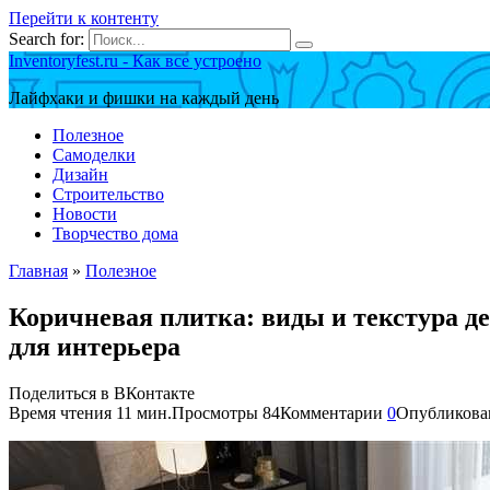
Перейти к контенту
Search for:
Inventoryfest.ru - Как все устроено
Лайфхаки и фишки на каждый день
Полезное
Самоделки
Дизайн
Строительство
Новости
Творчество дома
Главная
»
Полезное
Коричневая плитка: виды и текстура д
для интерьера
Поделиться в ВКонтакте
Время чтения
11 мин.
Просмотры
84
Комментарии
0
Опубликова