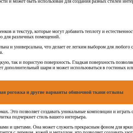
сти и может быть использован для создания разных стилей инте
нков и текстур, которые могут добавить теплоту и естественно
ую для различных помещений.
ьна и универсальна, что делает ее легким выбором для любого 
а.
дкую, так и пористую поверхность. Гладкая поверхность позволя
ет дополнительный шарм и может использоваться в гостиных ил
ная рогожка и другие варианты обивочной ткани отзывы
мах. Это позволяет создавать уникальные композиции и играть с
литка подчеркнет стиль вашего интерьера.
лами и цветами. Она может служить прекрасным фоном для ярких
ется с деревом, кожей и металлом, что позволяет создавать ую