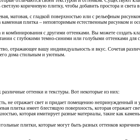
торые отличаются своей текстурой и оттенком. Существуют кла
 светлую коричневую плитку, чтобы добавить простора и света 
вая, матовая, с гладкой поверхностью или с рельефным рисунком
 а каменная плитка – неповторимым естественным рисунком и о
 и комбинирования с другими оттенками. Вы можете создать кла
етании с глубокими темно-синими или голубыми оттенками для с
ство, отражающее вашу индивидуальность и вкус. Сочетая разли
шего дома стильным и уютным.
 различные оттенки и текстуры. Вот некоторые из них:
сть, не отражает свет и придает помещению непринужденный и 
цевая плитка имеет блестящую поверхность, которая отражает све
хностью, которая имитирует разные материалы, такие как камень
гольные плитки, которые могут быть разных оттенков коричнево