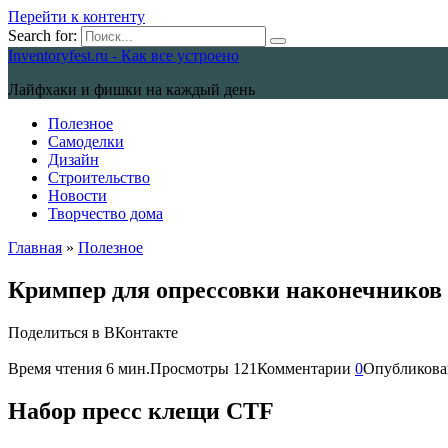
Перейти к контенту
Search for:
Inventoryfest.ru - Как все устроено
Лайфхаки и фишки на каждый день
Полезное
Самоделки
Дизайн
Строительство
Новости
Творчество дома
Главная
»
Полезное
Кримпер для опрессовки наконечников
Поделиться в ВКонтакте
Время чтения
6 мин.
Просмотры
121
Комментарии
0
Опубликова
Набор пресс клещи CTF