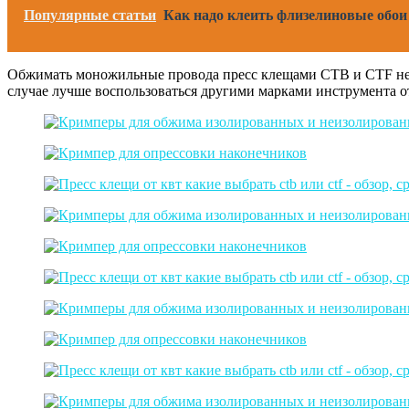
Популярные статьи
Как надо клеить флизелиновые обои 
Обжимать моножильные провода пресс клещами CTB и CTF не р
случае лучше воспользоваться другими марками инструмента 