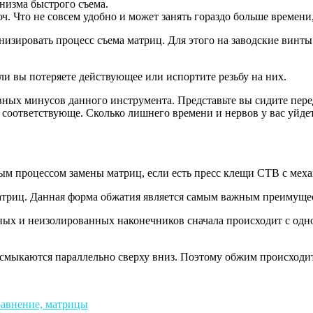
анизма быстрого съема.
 Что не совсем удобно и может занять гораздо больше времени,
изировать процесс съема матриц. Для этого на заводские винты
ли вы потеряете действующее или испортите резьбу на них.
вных минусов данного инструмента. Представьте вы сидите пере
 соответствующе. Сколько лишнего времени и нервов у вас уйде
ым процессом замены матриц, если есть пресс клещи CTB с мех
атриц. Данная форма обжатия является самым важным преимуще
х и неизолированных наконечников сначала происходит с одного
 смыкаются параллельно сверху вниз. Поэтому обжим происходит