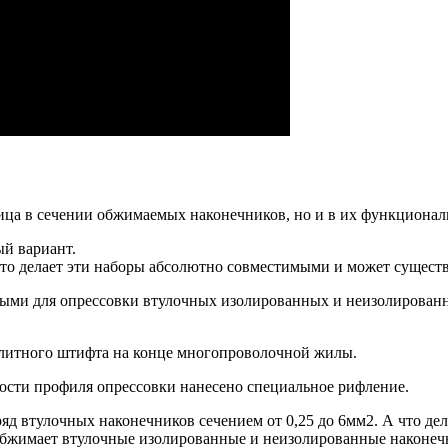
ница в сечении обжимаемых наконечников, но и в их функционал
й вариант.
что делает эти наборы абсолютно совместимыми и может сущест
нными для опрессовки втулочных изолированных и неизолиров
литного штифта на конце многопроволочной жилы.
ости профиля опрессовки нанесено специальное рифление.
д втулочных наконечников сечением от 0,25 до 6мм2.
А что де
обжимает втулочные изолированные и неизолированные наконечн