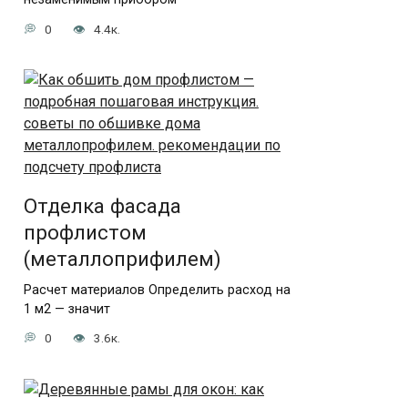
0
4.4к.
Отделка фасада
профлистом
(металлоприфилем)
Расчет материалов Определить расход на
1 м2 — значит
0
3.6к.