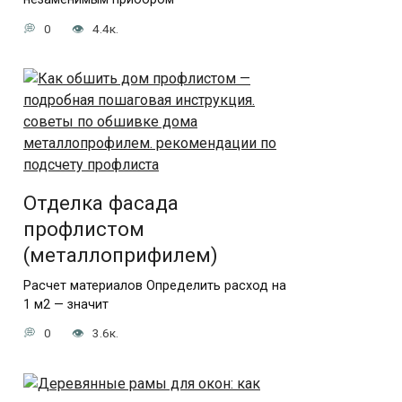
0
4.4к.
Отделка фасада
профлистом
(металлоприфилем)
Расчет материалов Определить расход на
1 м2 — значит
0
3.6к.