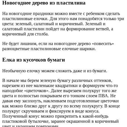
Новогоднее дерево из пластилина
На новогодние праздники можно вместе с ребенком сделать
пластилиновые елочки. Для этого нам понадобятся только три
цвета: зеленый, салатовый и коричневый. Зеленый и
салатовый пластилин пойдет на формирование ветвей, а
коричневый для столба.
Не будет лишним, если на новогоднее дерево «повесить»
разноцветные пластилиновые елочные шарики.
Елка из кусочков бумаги
Необычную елочку можем сложить даже и из бумаги.
В начале мы берем зеленую бумагу различных оттенков,
нарезаем из нее маленькие квадратики и формируем что-то
наподобие «цветочков». Далее вырезаем полукруг того же
цвета и полностью покрываем его тонким слоем ПВА. Не
давая ему засохнуть, наклеиваем подготовленные цветочки
как можно близко друг к другу по всему полукругу. В конце
полукруг скручиваем и фиксируем в виде конуса.
Полученный конус можно прикрепить к какой-нибудь
пластиковой бутылочке, заранее окрашенной в коричневый
цвет и украшаем помпонами.