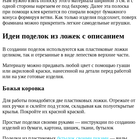
Нам нужно взять полоску этого материала шириной 3 см. и с
одной стороны нарезаем ее под бахрому. Далее эта полоска
при помощи клея крепится по спирали вокруг бумажного
конуса формируя ветви. Как только изделия подсохнет, поверх
фоамиана можно прикрепить легкие самодельные игрушки.
Идеи поделок из ложек с описанием
В создании поделок используются как пластиковые ложки
целиком, так и отрезанные в виде лепестков верхние части.
Материалу можно придавать любой цвет с помощью гуаши
или акриловой краски, нанесенной на детали перед работой
или на уже готовые изделия.
Божья коровка
Для работы понадобятся две пластиковых ложки. Отрежьте от
них ручки и склейте под углом, складывая как полуоткрытые
крылья. Покройте их красной краской.
Простые поделки своими руками — инструкции по созданию
изделий из бумаги, картона, шишек, ткани, бутылок
Поделки из пластиковых
бутылок своими руками
— виды,