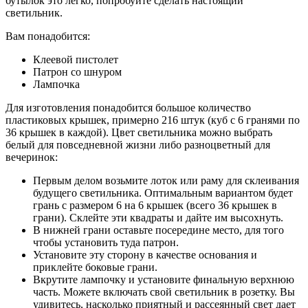
бутылок это легко, попробуйте сделать настоящий
светильник.
Вам понадобится:
Клеевой пистолет
Патрон со шнуром
Лампочка
Для изготовления понадобится большое количество
пластиковых крышек, примерно 216 штук (куб с 6 гранями по
36 крышек в каждой). Цвет светильника можно выбрать
белый для повседневной жизни либо разноцветный для
вечеринок:
Первым делом возьмите лоток или раму для склеивания
будущего светильника. Оптимальным вариантом будет
грань с размером 6 на 6 крышек (всего 36 крышек в
грани). Склейте эти квадраты и дайте им высохнуть.
В нижней грани оставьте посередине место, для того
чтобы установить туда патрон.
Установите эту сторону в качестве основания и
приклейте боковые грани.
Вкрутите лампочку и установите финальную верхнюю
часть. Можете включать свой светильник в розетку. Вы
удивитесь, насколько приятный и рассеянный свет дает