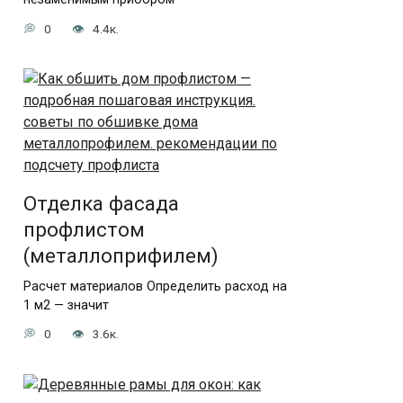
0
4.4к.
Отделка фасада
профлистом
(металлоприфилем)
Расчет материалов Определить расход на
1 м2 — значит
0
3.6к.