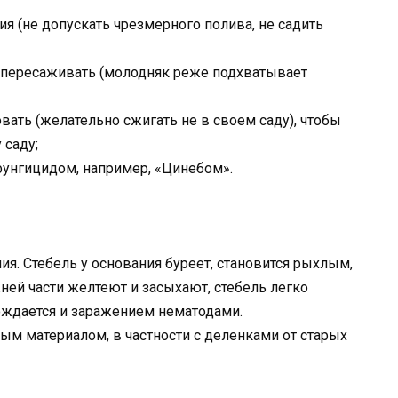
я (не допускать чрезмерного полива, не садить
ще пересаживать (молодняк реже подхватывает
ать (желательно сжигать не в своем саду), чтобы
 саду;
фунгицидом, например, «Цинебом».
ия. Стебель у основания буреет, становится рыхлым,
жней части желтеют и засыхают, стебель легко
ождается и заражением нематодами.
м материалом, в частности с деленками от старых