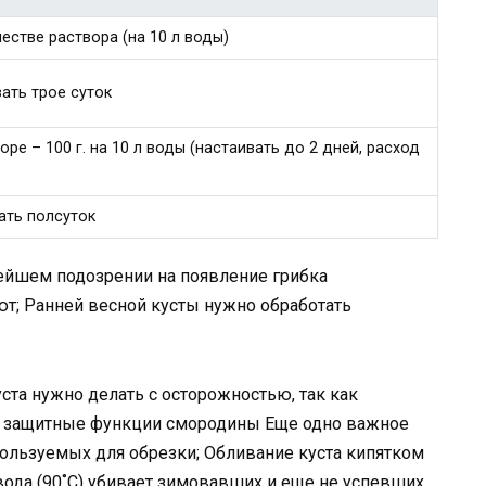
честве раствора (на 10 л воды)
вать трое суток
воре – 100 г. на 10 л воды (настаивать до 2 дней, расход
вать полсуток
лейшем подозрении на появление грибка
ют; Ранней весной кусты нужно обработать
та нужно делать с осторожностью, так как
т защитные функции смородины Еще одно важное
ользуемых для обрезки; Обливание куста кипятком
 вода (90˚C) убивает зимовавших и еще не успевших