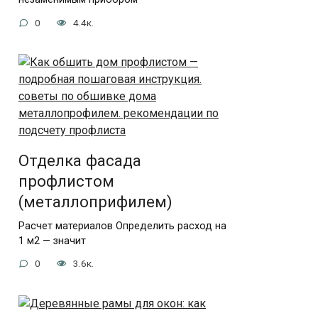
0
4.4к.
Отделка фасада
профлистом
(металлоприфилем)
Расчет материалов Определить расход на
1 м2 — значит
0
3.6к.