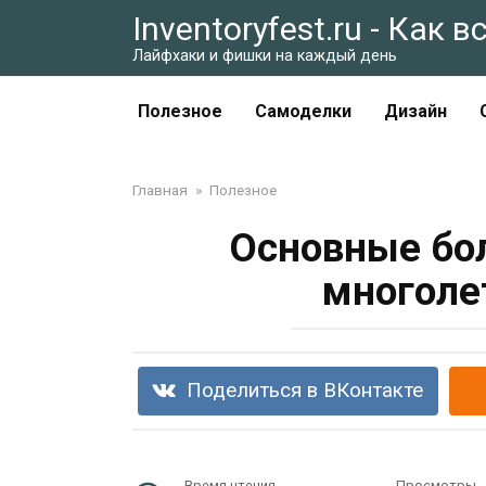
Перейти
Inventoryfest.ru - Как 
к
Лайфхаки и фишки на каждый день
контенту
Полезное
Самоделки
Дизайн
Главная
»
Полезное
Основные бол
многоле
Поделиться в ВКонтакте
Время чтения
Просмотры