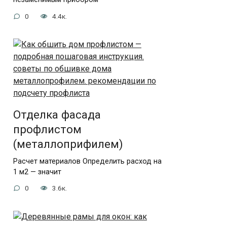
0
4.4к.
Отделка фасада
профлистом
(металлоприфилем)
Расчет материалов Определить расход на
1 м2 — значит
0
3.6к.