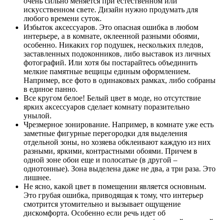
очень сильно меняется при естественном или
искусственном свете. Дизайн нужно продумать для
любого времени суток.
Избыток аксессуаров. Это опасная ошибка в любом
интерьере, а в комнате, оклеенной разными обоями,
особенно. Никаких гор подушек, нескольких пледов,
заставленных подоконников, либо выставок из личных
фотографий. Или хотя бы постарайтесь объединить
мелкие памятные вещицы единым оформлением.
Например, все фото в одинаковых рамках, либо собраны
в единое панно.
Все кругом белое! Белый цвет в моде, но отсутствие
ярких аксессуаров сделает комнату поразительно
унылой.
Чрезмерное зонирование. Например, в комнате уже есть
заметные фигурные перегородки для выделения
отдельной зоны, но хозяева обклеивают каждую из них
разными, яркими, контрастными обоями. Причем в
одной зоне обои еще и полосатые (в другой –
однотонные). Зона выделена даже не два, а три раза. Это
лишнее.
Не ясно, какой цвет в помещении является основным.
Это грубая ошибка, приводящая к тому, что интерьер
смотрится утомительно и вызывает ощущение
дискомфорта. Особенно если речь идет об