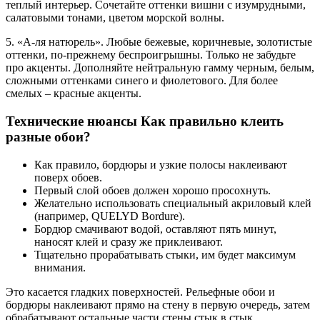
теплый интерьер. Сочетайте оттенки вишни с изумрудными,
салатовыми тонами, цветом морской волны.
5. «А-ля натюрель». Любые бежевые, коричневые, золотистые
оттенки, по-прежнему беспроигрышны. Только не забудьте
про акценты. Дополняйте нейтральную гамму черным, белым,
сложными оттенками синего и фиолетового. Для более
смелых – красные акценты.
Технические нюансы Как правильно клеить
разные обои?
Как правило, бордюры и узкие полосы наклеивают
поверх обоев.
Первый слой обоев должен хорошо просохнуть.
Желательно использовать специальный акриловый клей
(например, QUELYD Bordure).
Бордюр смачивают водой, оставляют пять минут,
наносят клей и сразу же приклеивают.
Тщательно прорабатывать стыки, им будет максимум
внимания.
Это касается гладких поверхностей. Рельефные обои и
бордюры наклеивают прямо на стену в первую очередь, затем
обрабатывают остальные части стены стык в стык.