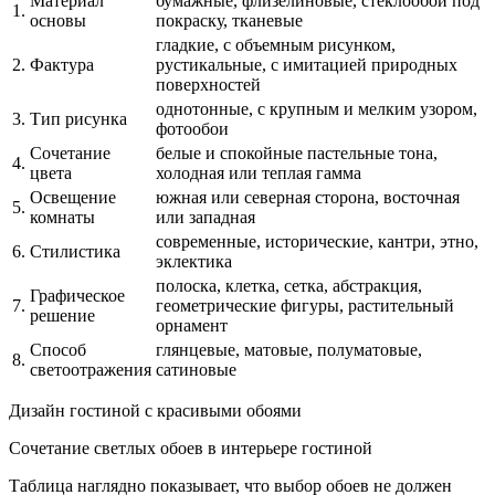
Материал
бумажные, флизелиновые, стеклообои под
1.
основы
покраску, тканевые
гладкие, с объемным рисунком,
2.
Фактура
рустикальные, с имитацией природных
поверхностей
однотонные, с крупным и мелким узором,
3.
Тип рисунка
фотообои
Сочетание
белые и спокойные пастельные тона,
4.
цвета
холодная или теплая гамма
Освещение
южная или северная сторона, восточная
5.
комнаты
или западная
современные, исторические, кантри, этно,
6.
Стилистика
эклектика
полоска, клетка, сетка, абстракция,
Графическое
7.
геометрические фигуры, растительный
решение
орнамент
Способ
глянцевые, матовые, полуматовые,
8.
светоотражения
сатиновые
Дизайн гостиной с красивыми обоями
Сочетание светлых обоев в интерьере гостиной
Таблица наглядно показывает, что выбор обоев не должен