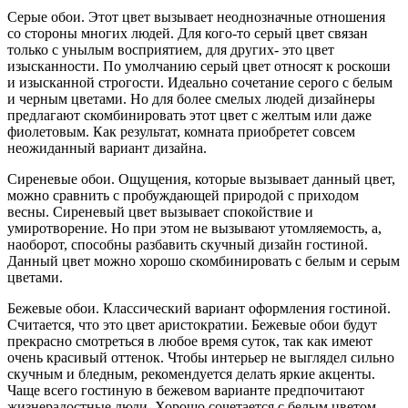
Серые обои. Этот цвет вызывает неоднозначные отношения
со стороны многих людей. Для кого-то серый цвет связан
только с унылым восприятием, для других- это цвет
изысканности. По умолчанию серый цвет относят к роскоши
и изысканной строгости. Идеально сочетание серого с белым
и черным цветами. Но для более смелых людей дизайнеры
предлагают скомбинировать этот цвет с желтым или даже
фиолетовым. Как результат, комната приобретет совсем
неожиданный вариант дизайна.
Сиреневые обои. Ощущения, которые вызывает данный цвет,
можно сравнить с пробуждающей природой с приходом
весны. Сиреневый цвет вызывает спокойствие и
умиротворение. Но при этом не вызывают утомляемость, а,
наоборот, способны разбавить скучный дизайн гостиной.
Данный цвет можно хорошо скомбинировать с белым и серым
цветами.
Бежевые обои. Классический вариант оформления гостиной.
Считается, что это цвет аристократии. Бежевые обои будут
прекрасно смотреться в любое время суток, так как имеют
очень красивый оттенок. Чтобы интерьер не выглядел сильно
скучным и бледным, рекомендуется делать яркие акценты.
Чаще всего гостиную в бежевом варианте предпочитают
жизнерадостные люди. Хорошо сочетается с белым цветом.