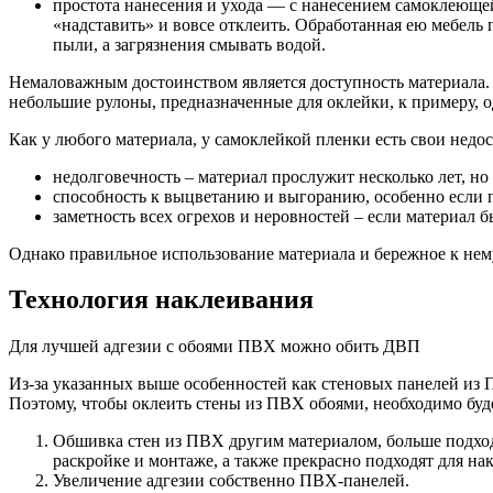
простота нанесения и ухода — с нанесением самоклеющей
«надставить» и вовсе отклеить. Обработанная ею мебель п
пыли, а загрязнения смывать водой.
Немаловажным достоинством является доступность материала.
небольшие рулоны, предназначенные для оклейки, к примеру, 
Как у любого материала, у самоклейкой пленки есть свои недос
недолговечность – материал прослужит несколько лет, но 
способность к выцветанию и выгоранию, особенно если 
заметность всех огрехов и неровностей – если материал б
Однако правильное использование материала и бережное к нему
Технология наклеивания
Для лучшей адгезии с обоями ПВХ можно обить ДВП
Из-за указанных выше особенностей как стеновых панелей из 
Поэтому, чтобы оклеить стены из ПВХ обоями, необходимо буд
Обшивка стен из ПВХ другим материалом, больше подход
раскройке и монтаже, а также прекрасно подходят для на
Увеличение адгезии собственно ПВХ-панелей.