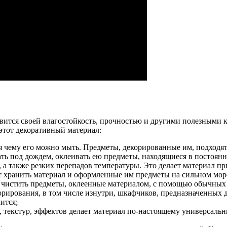
тся своей влагостойкость, прочностью и другими полезными ка
этот декоративный материал:
я чему его можно мыть. Предметы, декорированные им, подходят
ать под дождем, оклеивать ею предметы, находящиеся в постоян
 а также резких перепадов температуры. Это делает материал пр
ит хранить материал и оформленные им предметы на сильном мор
т чистить предметы, оклеенные материалом, с помощью обычны
екорирования, в том числе изнутри, шкафчиков, предназначенных
ится;
 текстур, эффектов делает материал по-настоящему универсальн