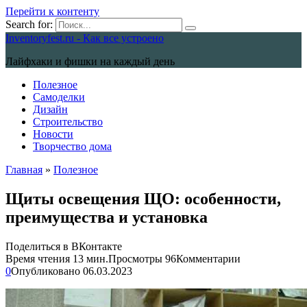
Перейти к контенту
Search for:
Inventoryfest.ru - Как все устроено
Лайфхаки и фишки на каждый день
Полезное
Самоделки
Дизайн
Строительство
Новости
Творчество дома
Главная
»
Полезное
Щиты освещения ЩО: особенности,
преимущества и установка
Поделиться в ВКонтакте
Время чтения
13 мин.
Просмотры
96
Комментарии
0
Опубликовано
06.03.2023