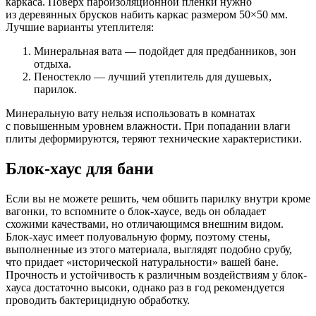
каркаса. Поверх пароизоляционной пленки нужно
из деревянных брусков набить каркас размером 50×50 мм.
Лучшие варианты утеплителя:
Минеральная вата — подойдет для предбанников, зон
отдыха.
Пеностекло — лучший утеплитель для душевых,
парилок.
Минеральную вату нельзя использовать в комнатах
с повышенным уровнем влажности. При попадании влаги
плиты деформируются, теряют технические характеристики.
Блок-хаус для бани
Если вы не можете решить, чем обшить парилку внутри кроме
вагонки, то вспомните о блок-хаусе, ведь он обладает
схожими качествами, но отличающимся внешним видом.
Блок-хаус имеет полуовальную форму, поэтому стены,
выполненные из этого материала, выглядят подобно срубу,
что придает «исторической натуральности» вашей бане.
Прочность и устойчивость к различным воздействиям у блок-
хауса достаточно высоки, однако раз в год рекомендуется
проводить бактерицидную обработку.