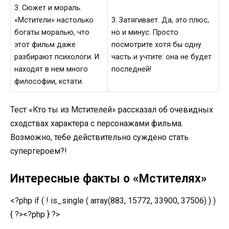
3. Сюжет и мораль.
«Мстители» настолько
3. Затягивает. Да, это плюс,
богаты моралью, что
но и минус. Просто
этот фильм даже
посмотрите хотя бы одну
разбирают психологи. И
часть и учтите: она не будет
находят в нем много
последней!
философии, кстати.
Тест «Кто ты из Мстителей» рассказал об очевидных
сходствах характера с персонажами фильма.
Возможно, тебе действительно суждено стать
супергероем?!
Интересные факты о «Мстителях»
<?php if ( ! is_single ( array(883, 15772, 33900, 37506) ) )
{ ?><?php } ?>