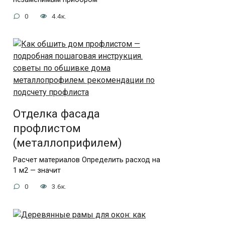
0
4.4к.
Отделка фасада
профлистом
(металлоприфилем)
Расчет материалов Определить расход на
1 м2 — значит
0
3.6к.