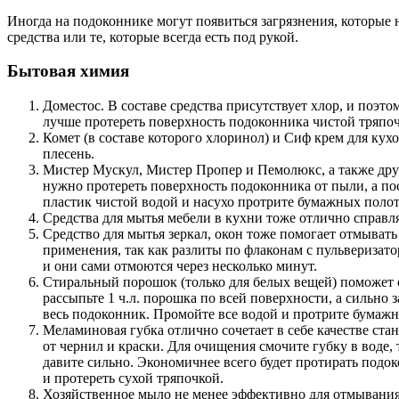
Иногда на подоконнике могут появиться загрязнения, которые
средства или те, которые всегда есть под рукой.
Бытовая химия
Доместос. В составе средства присутствует хлор, и поэтом
лучше протереть поверхность подоконника чистой тряпочк
Комет (в составе которого хлоринол) и Сиф крем для кухо
плесень.
Мистер Мускул, Мистер Пропер и Пемолюкс, а также друг
нужно протереть поверхность подоконника от пыли, а по
пластик чистой водой и насухо протрите бумажных поло
Средства для мытья мебели в кухни тоже отлично справля
Средство для мытья зеркал, окон тоже помогает отмыват
применения, так как разлиты по флаконам с пульверизато
и они сами отмоются через несколько минут.
Стиральный порошок (только для белых вещей) поможет о
рассыпьте 1 ч.л. порошка по всей поверхности, а сильно
весь подоконник. Промойте все водой и протрите бумаж
Меламиновая губка отлично сочетает в себе качестве ста
от чернил и краски. Для очищения смочите губку в воде, т
давите сильно. Экономичнее всего будет протирать подо
и протереть сухой тряпочкой.
Хозяйственное мыло не менее эффективно для отмывания