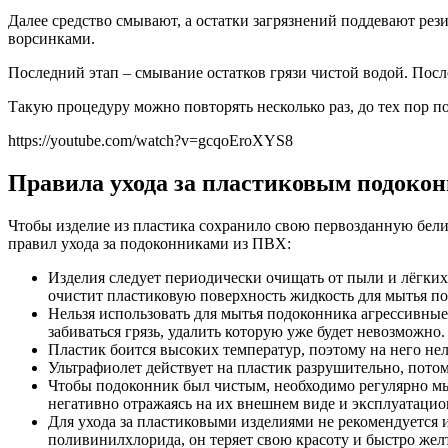
Далее средство смывают, а остатки загрязнений поддевают ре
ворсинками.
Последний этап – смывание остатков грязи чистой водой. Посл
Такую процедуру можно повторять несколько раз, до тех пор п
https://youtube.com/watch?v=gcqoEroXYS8
Правила ухода за пластиковым подоко
Чтобы изделие из пластика сохранило свою первозданную бели
правил ухода за подоконниками из ПВХ:
Изделия следует периодически очищать от пыли и лёгки
очистит пластиковую поверхность жидкость для мытья по
Нельзя использовать для мытья подоконника агрессивные
забиваться грязь, удалить которую уже будет невозможно.
Пластик боится высоких температур, поэтому на него не
Ультрафиолет действует на пластик разрушительно, пото
Чтобы подоконник был чистым, необходимо регулярно мыть
негативно отражаясь на их внешнем виде и эксплуатацио
Для ухода за пластиковыми изделиями не рекомендуется 
поливинилхлорида, он теряет свою красоту и быстро желт