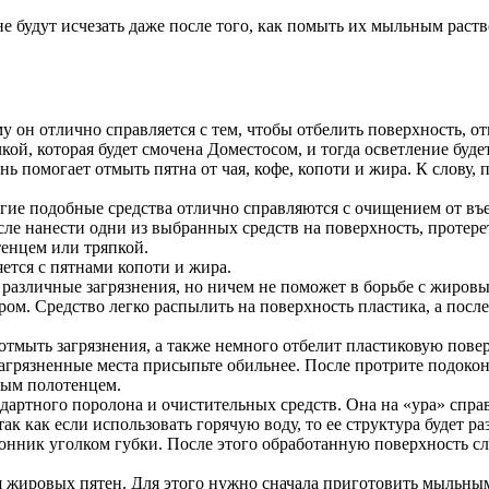
 не будут исчезать даже после того, как помыть их мыльным ра
у он отлично справляется с тем, чтобы отбелить поверхность, отм
ой, которая будет смочена Доместосом, и тогда осветление буд
нь помогает отмыть пятна от чая, кофе, копоти и жира. К слову,
ие подобные средства отлично справляются с очищением от въев
сле нанести одни из выбранных средств на поверхность, протере
тенцем или тряпкой.
ется с пятнами копоти и жира.
ь различные загрязнения, но ничем не поможет в борьбе с жиров
ром. Средство легко распылить на поверхность пластика, а после
тмыть загрязнения, а также немного отбелит пластиковую пове
 загрязненные места присыпьте обильнее. После протрите подоко
ным полотенцем.
ндартного поролона и очистительных средств. Она на «ура» спра
ак как если использовать горячую воду, то ее структура будет р
конник уголком губки. После этого обработанную поверхность сл
 жировых пятен. Для этого нужно сначала приготовить мыльным