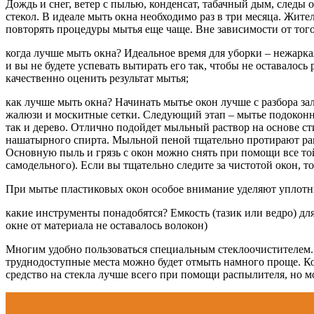
Дождь и снег, ветер с пылью, конденсат, табачный дым, следы
стекол. В идеале мыть окна необходимо раз в три месяца. Жи
повторять процедуры мытья еще чаще. Вне зависимости от того
когда лучше мыть окна? Идеальное время для уборки – нежарка
и вы не будете успевать вытирать его так, чтобы не оставалось
качественно оценить результат мытья;
как лучше мыть окна? Начинать мытье окон лучше с разбора за
жалюзи и москитные сетки. Следующий этап – мытье подоконни
так и дерево. Отлично подойдет мыльный раствор на основе ст
нашатырного спирта. Мыльной пеной тщательно протирают рам
Основную пыль и грязь с окон можно снять при помощи все то
самодельного). Если вы тщательно следите за чистотой окон, т
При мытье пластиковых окон особое внимание уделяют уплотн
какие инструменты понадобятся? Емкость (тазик или ведро) дл
окне от материала не оставалось волокон)
Многим удобно пользоваться специальным стеклоочистителем.
труднодоступные места можно будет отмыть намного проще. Кон
средство на стекла лучше всего при помощи распылителя, но м