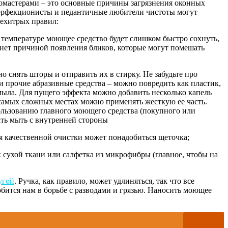
фломастерами – это основные причины загрязнения оконных
 перфекционисты и педантичные любители чистоты могут
нехитрых правил:
й температуре моющее средство будет слишком быстро сохнуть,
станет причиной появления бликов, которые могут помешать
 снять шторы и отправить их в стирку. Не забудьте про
и прочие абразивные средства – можно повредить как пластик,
мыла. Для пущего эффекта можно добавить несколько капель
самых сложных местах можно применять жесткую ее часть.
пользованию главного моющего средства (покупного или
ать мыть с внутренней стороны
я качественной очистки может понадобиться щеточка;
к сухой ткани или салфетка из микрофибры (главное, чтобы на
угой
. Ручка, как правило, может удлиняться, так что все
бится нам в борьбе с разводами и грязью. Наносить моющее