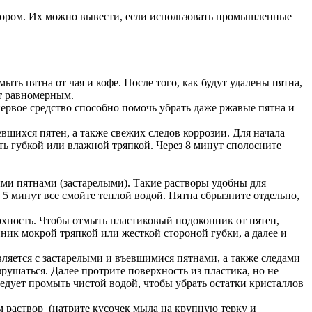
створом. Их можно вывести, если использовать промышленные
ыть пятна от чая и кофе. После того, как будут удалены пятна,
ет равномерным.
 первое средство способно помочь убрать даже ржавые пятна и
шихся пятен, а также свежих следов коррозии. Для начала
ть губкой или влажной тряпкой. Через 8 минут сполосните
ыми пятнами (застарелыми). Такие растворы удобны для
 5 минут все смойте теплой водой. Пятна сбрызните отдельно,
рхность. Чтобы отмыть пластиковый подоконник от пятен,
нник мокрой тряпкой или жесткой стороной губки, а далее и
вляется с застарелыми и въевшимися пятнами, а также следами
азрушаться. Далее протрите поверхность из пластика, но не
едует промыть чистой водой, чтобы убрать остатки кристаллов
 раствор (натрите кусочек мыла на крупную терку и