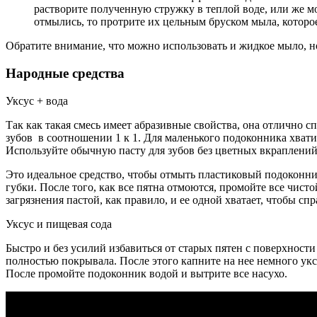
растворите полученную стружку в теплой воде, или же м
отмылись, то протрите их цельным бруском мыла, которое
Обратите внимание, что можно использовать и жидкое мыло, но
Народные средства
Уксус + вода
Так как такая смесь имеет абразивные свойства, она отлично с
зубов в соотношении 1 к 1. Для маленького подоконника хватит
Используйте обычную пасту для зубов без цветных вкраплений,
Это идеальное средство, чтобы отмыть пластиковый подоконни
губки. После того, как все пятна отмоются, промойте все чист
загрязнения пастой, как правило, и ее одной хватает, чтобы спр
Уксус и пищевая сода
Быстро и без усилий избавиться от старых пятен с поверхности
полностью покрывала. После этого капните на нее немного укс
После промойте подоконник водой и вытрите все насухо.