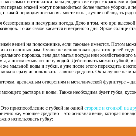
 от насекомых и отпечатки пальцев, детские игры с красками и 
телям первых этажей могут понадобиться более частые уборки, а
, с какой периодичностью вы моете окна, лучше соблюдать ряд 
я безветренная и пасмурная погода. Дело в том, что при высоко
 разводов. То же самое касается и ветреного дня. Яркое солнце 
лежей вещей на подоконнике, если таковые имеются. Потом можно
ка и оконных рам. Лучше не использовать для этих целей соду 
ирального порошка, геля для мытья посуды или хозяйственного 
ы, а потом смывают пену водой. Действовать можно губкой, в 
й же мыльной воды и губки, а уже после этого переходить к ис
о можно сразу использовать главное средство. Окна лучше начин
ителям, дренажным отверстиям и металлической фурнитуре – дл
я моющего раствора и воды. Также необходима будет губка, кусо
 Это приспособление с губкой на одной
стороне и сгонкой на др
ечно же, моющее средство – это основная вещь, которая понадо
ожно использовать губку;