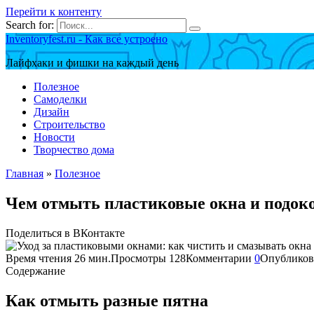
Перейти к контенту
Search for:
Inventoryfest.ru - Как все устроено
Лайфхаки и фишки на каждый день
Полезное
Самоделки
Дизайн
Строительство
Новости
Творчество дома
Главная
»
Полезное
Чем отмыть пластиковые окна и подок
Поделиться в ВКонтакте
Время чтения
26 мин.
Просмотры
128
Комментарии
0
Опубликов
Содержание
Как отмыть разные пятна