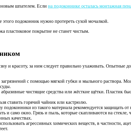
зиновым шпателем. Если
на подоконнике осталась монтажная пен
е этого подоконник нужно протереть сухой мочалкой.
ока пластиковое покрытие не станет чистым.
нником
зну и красоту, за ним следует правильно ухаживать. Опытные д
х загрязнений с помощью мягкой губки и мыльного раствора. Мо
суды.
 абразивные чистящие средства или жёсткие щётки. Пластик быс
льзя ставить горячий чайник или кастрюлю.
му подоконники из такого материала рекомендуется защищать от
 и само окно. Грязь и пыль, которые скапливаются на стекле, ч
нных качествах.
использовать агрессивных химических веществ, в частности, ац
еет.