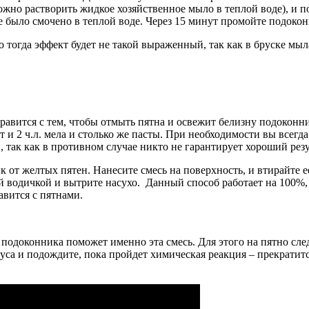
ожно растворить жидкое хозяйственное мыло в теплой воде), и 
 было смочено в теплой воде. Через 15 минут промойте подокон
 тогда эффект будет не такой выраженный, так как в бруске мы
правится с тем, чтобы отмыть пятна и освежит белизну подоконни
 и 2 ч.л. мела и столько же пасты. При необходимости вы всегд
 так как в противном случае никто не гарантирует хороший резу
к от желтых пятен. Нанесите смесь на поверхность, и втирайт
ой водичкой и вытрите насухо. Данный способ работает на 100%, 
авится с пятнами.
 подоконника поможет именно эта смесь. Для этого на пятно сле
уса и подождите, пока пройдет химическая реакция – прекратитс